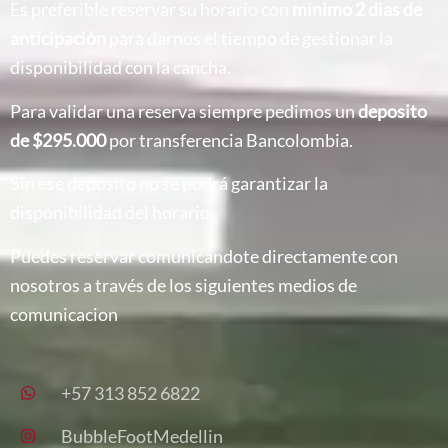
Es preferible reservar su horario con
minimo 2 dias de
anticipación
para darnos el tiempo de gestionar la
disponibilidad con la cancha.
Para validar una reserva siempre pedimos un
deposito
de $295.000
por transferencia Bancolombia.
Sin ese deposito no se podrá garantizar la
disponibilidad del horario.
Puedes reservar comunicándote directamente con
nosotros a través de los siguientes medios de
comunicacion
+57 313 852 6822
BubbleFootMedellin