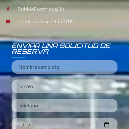
BubbleFootMedellin
bubblefootmedellin9705
ENVIAR UNA SOLICITUD DE
RESERVA