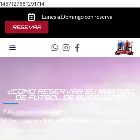
1457127681291714
Lunes a Domingo con reserva
RESEVAR
¿COMO RESERVAR SU PARTIDO
DE FÚTBOL DE BURBUJAS?
Falta muy poco para que vengas a disfrutar del fútbol
de burbujas con
Bubble Foot Medellin
en compania de
tus seres queridos!